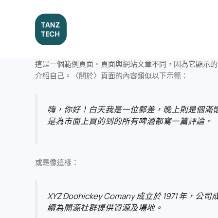
跳
至
主
要
內
容
這是一個範例頁面。頁面與網站文章不同，因為它顯示的
介紹自己。〈關於〉頁面的內容類似以下示範：
嗨，你好！白天我是一位郵差，晚上則是個滿
是為市面上買的到的所有啤酒都寫一篇評論。
或是像這樣：
XYZ Doohickey Comany 成立於 1
續為開源社群提供資源及場地。