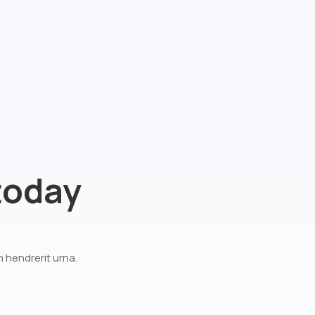
 today
 hendrerit urna.