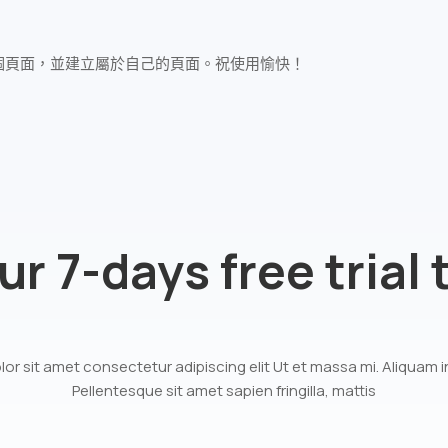
個頁面，並建立屬於自己的頁面。祝使用愉快！
ur 7-days free trial
or sit amet consectetur adipiscing elit Ut et massa mi. Aliquam in
Pellentesque sit amet sapien fringilla, mattis