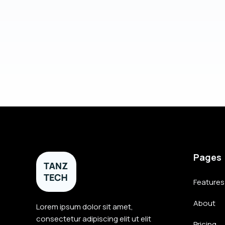
Pages
Features
About
Lorem ipsum dolor sit amet,
consectetur adipiscing elit ut elit
Pricing